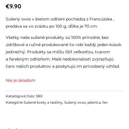
€
9.90
Sušený ovos v bielom odtieni pochádza z Francúzska ,
predáva sa vo zväzku po 100 g, dĺžka je 70 cm.
Všetky naše sušené produkty sú 100% prírodné, bez
údržbové a ručné produkované čo robí každý jeden kúsok
jedinečný. Produkty sa môžu líšiť veľkosťou, tvarom
a farebným odtieňom. Malé nedokonalosti zvýrazňujú
čaro našich produktov a poskytujú im prirodzený vzhľad.
Nie je skladom
Katalógové čislo:
580
Kategórie
Sušené kvety a rastliny
,
Sušený ovos, pšenica, ľan