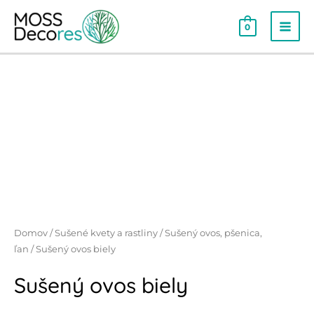
0
Domov
/
Sušené kvety a rastliny
/
Sušený ovos, pšenica,
ľan
/ Sušený ovos biely
Sušený ovos biely