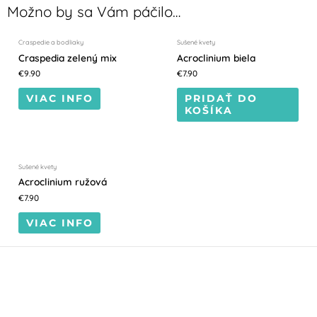
NEDOSTUPNÝ
Možno by sa Vám páčilo…
Craspedie a bodliaky
Sušené kvety
Craspedia zelený mix
Acroclinium biela
€
9.90
€
7.90
VIAC INFO
PRIDAŤ DO
KOŠÍKA
NEDOSTUPNÝ
Sušené kvety
Acroclinium ružová
€
7.90
VIAC INFO