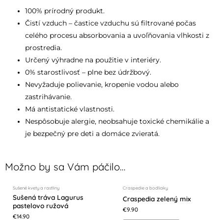
100% prírodný produkt.
Čistí vzduch – častice vzduchu sú filtrované počas
celého procesu absorbovania a uvoľňovania vlhkosti z
prostredia.
Určený výhradne na použitie v interiéry.
0% starostlivosť – plne bez údržbový.
Nevyžaduje polievanie, kropenie vodou alebo
zastrihávanie.
Má antistatické vlastnosti.
Nespôsobuje alergie, neobsahuje toxické chemikálie a
je bezpečný pre deti a domáce zvieratá.
NEDOSTUPNÝ
Možno by sa Vám páčilo…
Sušené kvety a rastliny
Craspedie a bodliaky
Sušená tráva Lagurus
Craspedia zelený mix
pastelovo ružová
€
9.90
€
14.90