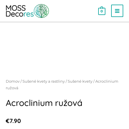
0
Domov
/
Sušené kvety a rastliny
/
Sušené kvety
/ Acroclinium
ružová
Acroclinium ružová
€
7.90