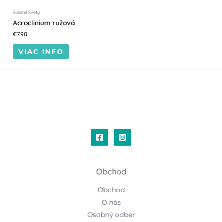
Sušené kvety
Acroclinium ružová
€
7.90
VIAC INFO
Obchod
Obchod
O nás
Osobný odber