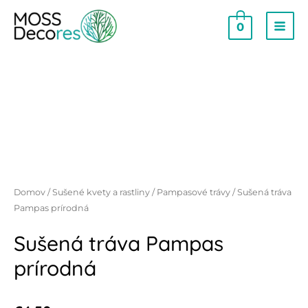
0
Domov
/
Sušené kvety a rastliny
/
Pampasové trávy
/ Sušená tráva
Pampas prírodná
Sušená tráva Pampas
prírodná