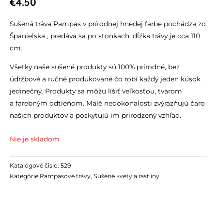
€
4.50
Sušená tráva Pampas v prírodnej hnedej farbe pochádza zo
Španielska , predáva sa po stonkach, dĺžka trávy je cca 110
cm.
Všetky naše sušené produkty sú 100% prírodné, bez
údržbové a ručné produkované čo robí každý jeden kúsok
jedinečný. Produkty sa môžu líšiť veľkosťou, tvarom
a farebným odtieňom. Malé nedokonalosti zvýrazňujú čaro
našich produktov a poskytujú im prirodzený vzhľad.
Nie je skladom
Katalógové čislo:
529
Kategórie
Pampasové trávy
,
Sušené kvety a rastliny