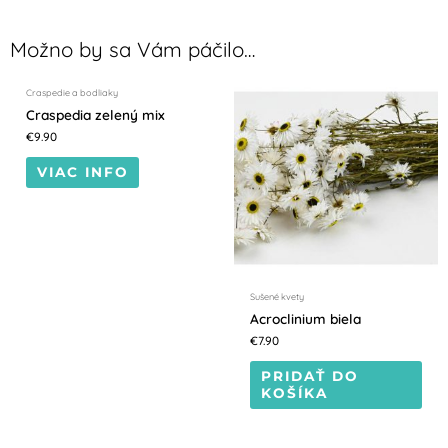
NEDOSTUPNÝ
Možno by sa Vám páčilo…
Craspedie a bodliaky
Craspedia zelený mix
€
9.90
VIAC INFO
Sušené kvety
Acroclinium biela
€
7.90
PRIDAŤ DO
KOŠÍKA
NEDOSTUPNÝ