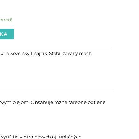
ihneď!
ÍKA
órie
Severský Lišajník
,
Stabilizovaný mach
ovým olejom. Obsahuje rôzne farebné odtiene
využitie v dizajnových aj funkčných