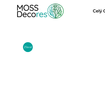
Celý
Zľava!