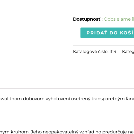
Dostupnosť
: Odosielame 
PRIDAŤ DO KOŠ
Katalógové čislo:
314
Kateg
 kvalitnom dubovom vyhotovení osetrený transparetným ľan
árnym kruhom. Jeho neopakovateľný vzhľad ho predurčuje na 