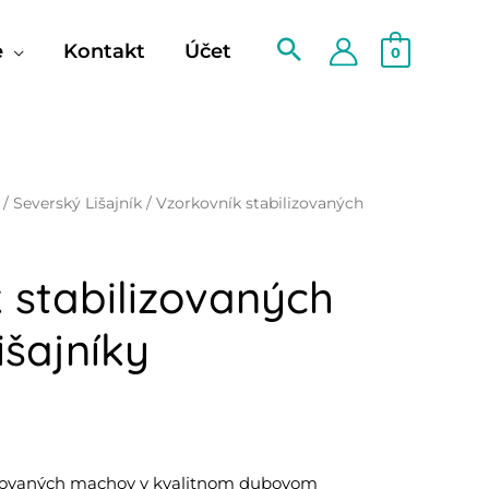
e
Kontakt
Účet
0
/
Severský Lišajník
/ Vzorkovník stabilizovaných
 stabilizovaných
išajníky
izovaných machov v kvalitnom dubovom