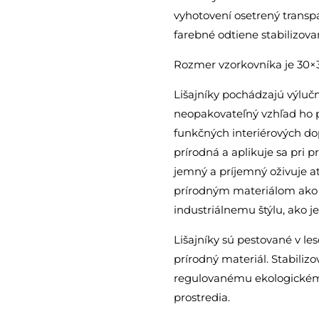
vyhotovení osetrený trans
farebné odtiene stabilizova
Rozmer vzorkovníka je 30×
Lišajníky pochádzajú výluč
neopakovateľný vzhľad ho p
funkčných interiérových dop
prírodná a aplikuje sa pri pr
jemný a príjemný oživuje a
prírodným materiálom ako j
industriálnemu štýlu, ako j
Lišajníky sú pestované v le
prírodný materiál. Stabiliz
regulovanému ekologickém
prostredia.