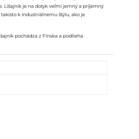
ie. Lišajník je na dotyk veľmi jemný a príjemný
akisto k industriálnemu štýlu, ako je
lišajník pochádza z Fínska a podlieha