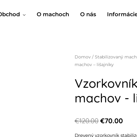
 Obchod
O machoch
O nás
Informáci
Domov
/
Stabilizovaný mach
machov – lišajníky
Vzorkovník
machov - l
€
120.00
€
70.00
Drevený vzorkovník stabil