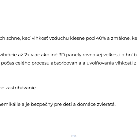
Mach schne, keď vlhkosť vzduchu klesne pod 40% a zmäkne, keď
ibrácie až 2x viac ako iné 3D panely rovnakej veľkosti a hrúb
é počas celého procesu absorbovania a uvoľňovania vlhkosti z 
o zastrihávanie.
emikálie a je bezpečný pre deti a domáce zvieratá.