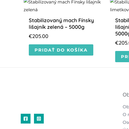
Stabilizovaný mach Fínsky
Stabi
lišajník zelená – 5000g
lišaj
5000
€
205.00
€
205
PRIDAŤ DO KOŠÍKA
PR
Ob
Ob
O 
Os