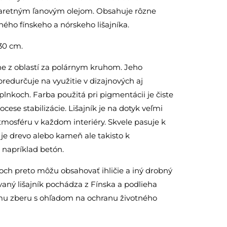
paretným ľanovým olejom. Obsahuje rôzne
ného fínskeho a nórskeho lišajníka.
30 cm.
ne z oblastí za polárnym kruhom. Jeho
redurčuje na využitie v dizajnových aj
lnkoch. Farba použitá pri pigmentácii je čiste
ocese stabilizácie. Lišajník je na dotyk veľmi
tmosféru v každom interiéry. Skvele pasuje k
e drevo alebo kameň ale takisto k
e napríklad betón.
soch preto môžu obsahovať ihličie a iný drobný
ovaný lišajník pochádza z Fínska a podlieha
u zberu s ohľadom na ochranu životného