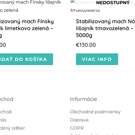
NEDOSTUPNÝ
lizovaný mach Fínsky
Stabilizovaný mach Nó
ník limetkovo zelená –
lišajník tmavozelená –
g
5000g
.00
€
130.00
IDAŤ DO KOŠÍKA
VIAC INFO
chod
Informácie
chod
Obchodné podmienky
nás
Doprava
obný odber
GDPR