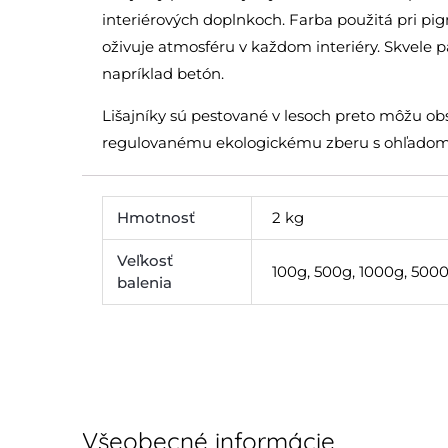
interiérových doplnkoch. Farba použitá pri pigm
oživuje atmosféru v každom interiéry. Skvele p
napríklad betón.
Lišajníky sú pestované v lesoch preto môžu obs
regulovanému ekologickému zberu s ohľadom 
Hmotnosť
2 kg
Veľkosť
100g, 500g, 1000g, 500
balenia
Všeobecné informácie