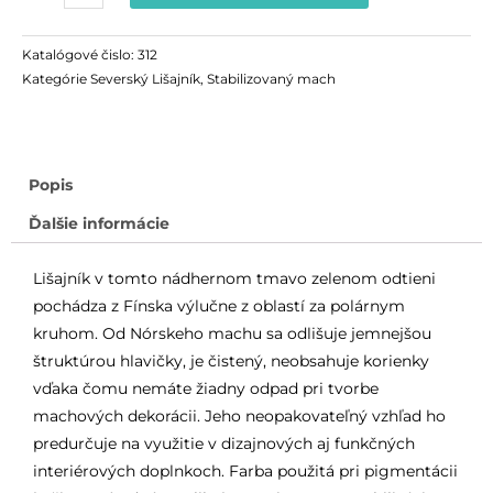
Katalógové čislo:
312
Kategórie
Severský Lišajník
,
Stabilizovaný mach
Popis
Ďalšie informácie
Lišajník v tomto nádhernom tmavo zelenom odtieni
pochádza z Fínska výlučne z oblastí za polárnym
kruhom. Od Nórskeho machu sa odlišuje jemnejšou
štruktúrou hlavičky, je čistený, neobsahuje korienky
vďaka čomu nemáte žiadny odpad pri tvorbe
machových dekorácii. Jeho neopakovateľný vzhľad ho
predurčuje na využitie v dizajnových aj funkčných
interiérových doplnkoch. Farba použitá pri pigmentácii