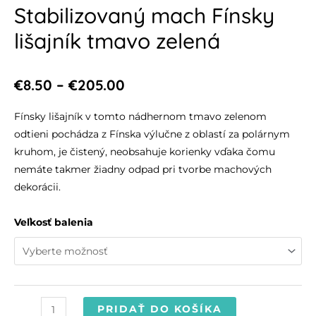
Stabilizovaný mach Fínsky
lišajník tmavo zelená
€
8.50
–
€
205.00
Fínsky lišajník v tomto nádhernom tmavo zelenom
odtieni pochádza z Fínska výlučne z oblastí za polárnym
kruhom, je čistený, neobsahuje korienky vďaka čomu
nemáte takmer žiadny odpad pri tvorbe machových
dekorácii.
Veľkosť balenia
PRIDAŤ DO KOŠÍKA