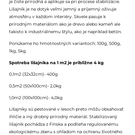
je čiste prírodná a aplikuje sa pri procese stabilizácie.
Lišajník je na dotyk veľmi jemný a príjemný oživuje
atmosféru v každom interiéry. Skvele pasuje k
prírodným materiálom ako je drevo alebo kameň ale
takisto k industriálnemu štýlu, ako je napríklad betón.
Ponúkame ho hmotnostných variantoch: 100g, 500g,
1kg, 5kg.
Spotreba lišajníka na 1 m2 je približne 4 kg
.
0,1m2 (32x32cm)- 400g
0,5m2 (50x100cm)- 2,0kg
1,0m2 (100x100cm)- 4,0kg
Lišajníky sú pestované v lesoch preto môžu obsahovať
ihličie a iný drobný prírodný materiál. Stabilizovaný
lišajník pochádza z Fínska a podlieha regulovanému
ekologickému zberu s ohľadom na ochranu životného