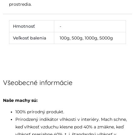
prostredia.
Hmotnosť
-
Veľkosť balenia
100g, 500g, 1000g, 5000g
Všeobecné informácie
Naše machy sú:
100% prírodný produkt.
Prirodzený indikátor vlhkosti v interiéry. Mach schne,
keď vlhkosť vzduchu klesne pod 40% a zmäkne, keď
vlhkosť presiahne 40%, t. j. štandardnú vlhkosť v