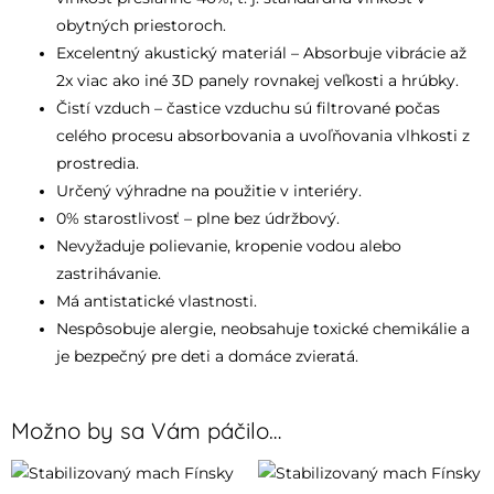
obytných priestoroch.
Excelentný akustický materiál – Absorbuje vibrácie až
2x viac ako iné 3D panely rovnakej veľkosti a hrúbky.
Čistí vzduch – častice vzduchu sú filtrované počas
celého procesu absorbovania a uvoľňovania vlhkosti z
prostredia.
Určený výhradne na použitie v interiéry.
0% starostlivosť – plne bez údržbový.
Nevyžaduje polievanie, kropenie vodou alebo
zastrihávanie.
Má antistatické vlastnosti.
Nespôsobuje alergie, neobsahuje toxické chemikálie a
je bezpečný pre deti a domáce zvieratá.
Možno by sa Vám páčilo…