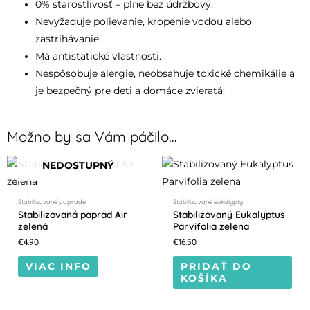
0% starostlivosť – plne bez údržbový.
Nevyžaduje polievanie, kropenie vodou alebo
zastrihávanie.
Má antistatické vlastnosti.
Nespôsobuje alergie, neobsahuje toxické chemikálie a
je bezpečný pre deti a domáce zvieratá.
Možno by sa Vám páčilo…
NEDOSTUPNÝ
Stabilizované paprade
Stabilizované eukalypty
Stabilizovaná paprad Air
Stabilizovaný Eukalyptus
zelená
Parvifolia zelena
€
4.90
€
16.50
VIAC INFO
PRIDAŤ DO
KOŠÍKA
NEDOSTUPNÝ