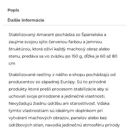
Popis
Ďalšie informácie
Stabilizovaný Amarant pochádza zo Španielska a
zaujme svojou sýto červenou farbou a jemnou
štruktúrou, ktorá oživí každý machový obraz alebo
stenu, predáva sa vo zväzku po 150 g, dĺžka je 60 až 80
cm
Stabilizované rastliny z nášho e-shopu pochádzajú od
producentov zo západnej Európy. Sú to prírodné
produkty ktoré prešli procesom stabilizácie aby si
uchovali svoje prirodzené a jedinečné vlastnosti.
Nevyžadujú žiadnu údržbu ani starostlivosť. Vďaka
týmto vlastnostiam sú ideálnym doplnkom pri
vytváraní machových obrazov, panelov alebo bez
údržbových stien, navodia jedinečnú atmosféru prírody