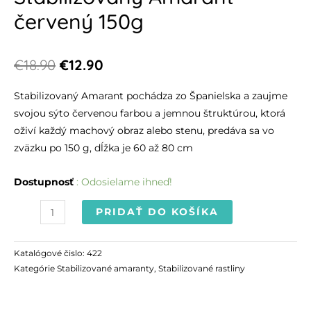
červený 150g
€
18.90
€
12.90
Stabilizovaný Amarant pochádza zo Španielska a zaujme
svojou sýto červenou farbou a jemnou štruktúrou, ktorá
oživí každý machový obraz alebo stenu, predáva sa vo
zväzku po 150 g, dĺžka je 60 až 80 cm
Dostupnosť
: Odosielame ihneď!
PRIDAŤ DO KOŠÍKA
Katalógové čislo:
422
Kategórie
Stabilizované amaranty
,
Stabilizované rastliny