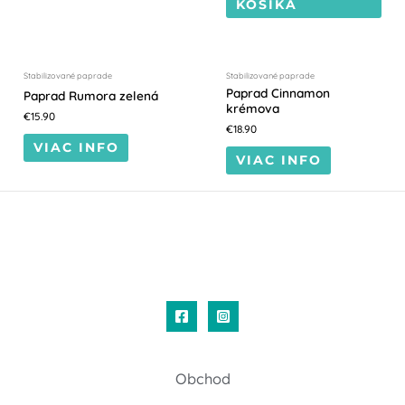
KOŠÍKA
NEDOSTUPNÝ
NEDOSTUPNÝ
Stabilizované paprade
Stabilizované paprade
Paprad Cinnamon
Paprad Rumora zelená
krémova
€
15.90
€
18.90
VIAC INFO
VIAC INFO
Obchod