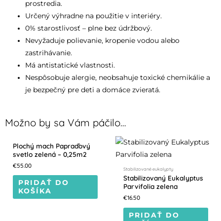
prostredia.
Určený výhradne na použitie v interiéry.
0% starostlivosť – plne bez údržbový.
Nevyžaduje polievanie, kropenie vodou alebo
zastrihávanie.
Má antistatické vlastnosti.
Nespôsobuje alergie, neobsahuje toxické chemikálie a
je bezpečný pre deti a domáce zvieratá.
Možno by sa Vám páčilo…
Plochý mach Papraďový
svetlo zelená – 0,25m2
€
55.00
Stabilizované eukalypty
Stabilizovaný Eukalyptus
PRIDAŤ DO
Parvifolia zelena
KOŠÍKA
€
16.50
PRIDAŤ DO