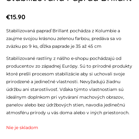
€
15.90
Stabilizovaná papraď Brillant pochádza z Kolumbie a
zaujme svojou krásnou zelenou farbou, predáva sa vo
zväzku po 9 ks, dĺžka paprade je 35 až 45 cm
Stabilizované rastliny z nášho e-shopu pochádzajú od
producentov zo západnej Európy. Sú to prírodné produkty
ktoré prešli procesom stabilizácie aby si uchovali svoje
prirodzené a jedinečné vlastnosti. Nevyžadujú žiadnu
údržbu ani starostlivosť. Vďaka týmto vlastnostiam sú
ideálnym doplnkom pri vytváraní machových obrazov,
panelov alebo bez údržbových stien, navodia jedinečnú
atmosféru prírody u vás doma alebo v iných priestoroch.
Nie je skladom